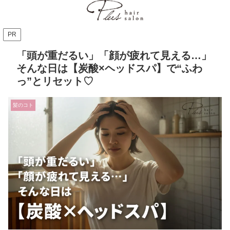
PR
「頭が重だるい」「顔が疲れて見える…」
そんな日は【炭酸×ヘッドスパ】で“ふわ
っ”とリセット♡
髪のコト