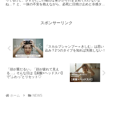
ってるけど、さすがにこの猛烈な暑さがそのまま続くわけないよ
ね…？ と、一抹の不安を抱えながら、必死に日焼け止めと冷感タオ
ルに頼る日々。 イナ子 みなさま、いかがお過ごし？ 例年...
スポンサーリンク
「スカルプシャンプー＝きしむ」は思い
込み？2つのタイプを知れば失敗しない！
「頭が重だるい」「顔が疲れて見え
る…」そんな日は【炭酸×ヘッドスパ】
で“ふわっ”とリセット♡
ホーム
NEWS