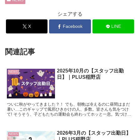
NEWS
シェアする
X
Facebook
LINE
関連記事
2025年10月の【スタッフ出勤
NEWS
日】｜PLUS稲野店
ついに秋がやってきました？！ でも、朝晩は冷えるのに昼間はまだ
暑い…このギャップで風邪ひきかけの人、多数。皆さんも気をつけ
て! そうそう、子どもたちの運動会も終わってホッと一息。気づけ
ば、もう今年もあと3ヶ月・・・。 季節が巡るの、ほんと早...
2026年3月の【スタッフ出勤日】
NEWS
｜PLUS稲野店