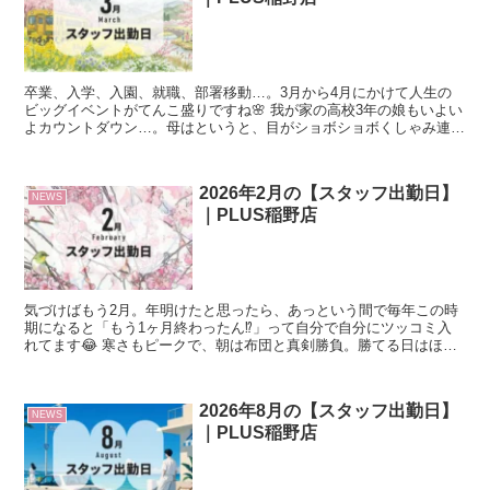
卒業、入学、入園、就職、部署移動…。3月から4月にかけて人生の
ビッグイベントがてんこ盛りですね🌸 我が家の高校3年の娘もいよい
よカウントダウン…。母はというと、目がショボショボくしゃみ連発
で「え、まさか花粉症デビュー⁉︎」とビクビクしており...
2026年2月の【スタッフ出勤日】
NEWS
｜PLUS稲野店
気づけばもう2月。年明けたと思ったら、あっという間で毎年この時
期になると「もう1ヶ月終わったん⁉︎」って自分で自分にツッコミ入
れてます😂 寒さもピークで、朝は布団と真剣勝負。勝てる日はほぼ
ありませんが（笑）今月も変わらず元気に営業します💪 ...
2026年8月の【スタッフ出勤日】
NEWS
｜PLUS稲野店