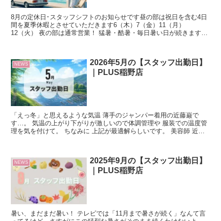
8月の定休日･スタッフシフトのお知らせです⁡昼の部は祝日を含む4日
間を夏季休暇とさせていただきます6（木）7（金）11（月）
12（火） 夜の部は通常営業！ 猛暑・酷暑・毎日暑い日が続きます熱
中症には気をつけましょう！ SHOP DATA ■...
2026年5月の【スタッフ出勤日】
NEWS
｜PLUS稲野店
「えっ冬」と思えるような気温 薄手のジャンパー着用の近藤巌で
す…。 気温の上がり下がりが激しいので体調管理や 服装での温度管
理を気を付けて。 ちなみに 上記が最適解らしいです。 美容師 近藤
巌 ちなみに私は最低気温の服装に合わせてます…。 ...
2025年9月の【スタッフ出勤日】
NEWS
｜PLUS稲野店
暑い、まだまだ暑い！ テレビでは「11月まで暑さが続く」なんて言