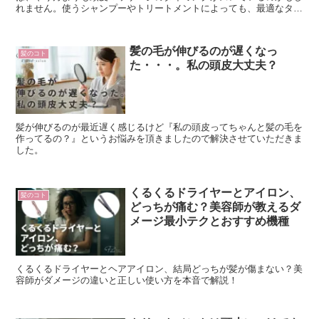
れません。使うシャンプーやトリートメントによっても、最適なタイ
ミングは変わります。効果を高める“効かせるマッサージ習慣”を美容
師目線で解説します。
髪の毛が伸びるのが遅くなっ
髪のコト
た・・・。私の頭皮大丈夫？
髪が伸びるのが最近遅く感じるけど『私の頭皮ってちゃんと髪の毛を
作ってるの？』というお悩みを頂きましたので解決させていただきま
した。
くるくるドライヤーとアイロン、
髪のコト
どっちが痛む？美容師が教えるダ
メージ最小テクとおすすめ機種
くるくるドライヤーとヘアアイロン、結局どっちが髪が傷まない？美
容師がダメージの違いと正しい使い方を本音で解説！