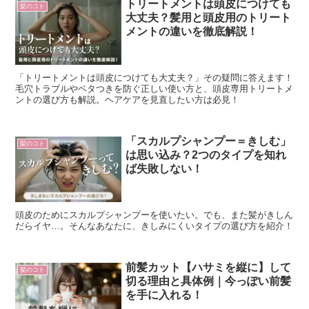
トリートメントは頭皮につけても
髪のコト
大丈夫？髪用と頭皮用のトリート
メントの違いを徹底解説！
「トリートメントは頭皮につけても大丈夫？」その疑問に答えます！
毛穴トラブルやベタつきを防ぐ正しい使い方と、頭皮専用トリートメ
ントの選び方も解説。ヘアケアを見直したい方は必見！
「スカルプシャンプー＝きしむ」
髪のコト
は思い込み？2つのタイプを知れ
ば失敗しない！
頭皮のためにスカルプシャンプーを使いたい。でも、また髪がきしん
だらイヤ…。そんなあなたに、きしみにくいタイプの選び方を紹介！
前髪カット【ハサミを縦に】して
髪のコト
切る理由と具体例｜今っぽい前髪
を手に入れる！