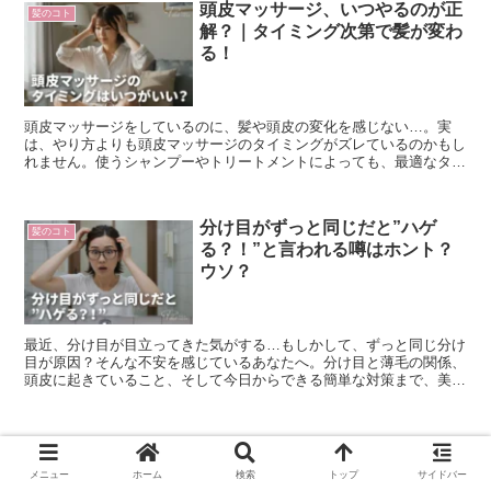
頭皮マッサージ、いつやるのが正
髪のコト
解？｜タイミング次第で髪が変わ
る！
頭皮マッサージをしているのに、髪や頭皮の変化を感じない…。実
は、やり方よりも頭皮マッサージのタイミングがズレているのかもし
れません。使うシャンプーやトリートメントによっても、最適なタイ
ミングは変わります。効果を高める“効かせるマッサージ習慣”を美容
師目線で解説します。
分け目がずっと同じだと”ハゲ
髪のコト
る？！”と言われる噂はホント？
ウソ？
最近、分け目が目立ってきた気がする…もしかして、ずっと同じ分け
目が原因？そんな不安を感じているあなたへ。分け目と薄毛の関係、
頭皮に起きていること、そして今日からできる簡単な対策まで、美容
師がやさしくお伝えします。
【前髪】シースルーバングを失敗
髪のコト
する原因｜後悔しない切り方とス
メニュー
ホーム
検索
トップ
サイドバー
タイリング方法