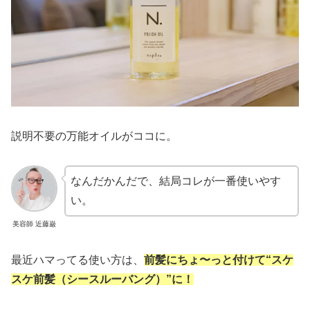
説明不要の万能オイルがココに。
なんだかんだで、結局コレが一番使いやす
い。
美容師 近藤巌
最近ハマってる使い方は、
前髪にちょ〜っと付け
て
“スケ
スケ前髪（シースルーバング）”に！