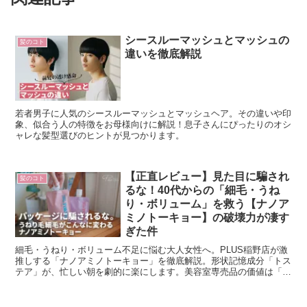
シースルーマッシュとマッシュの
髪のコト
違いを徹底解説
若者男子に人気のシースルーマッシュとマッシュヘア。その違いや印
象、似合う人の特徴をお母様向けに解説！息子さんにぴったりのオシ
ャレな髪型選びのヒントが見つかります。
【正直レビュー】見た目に騙され
髪のコト
るな！40代からの「細毛・うね
り・ボリューム」を救う【ナノア
ミノトーキョー】の破壊力が凄す
ぎた件
細毛・うねり・ボリューム不足に悩む大人女性へ。PLUS稲野店が激
推しする「ナノアミノトーキョー」を徹底解説。形状記憶成分「トス
テア」が、忙しい朝を劇的に楽にします。美容室専売品の価値は「朝
のゆとり」にあり。近藤巌が嘘偽りなく語り尽くす、本気のレビュ
ー。