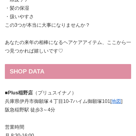
・髪の保湿
・扱いやすさ
この3つが本当に大事になりませんか？
あなたの来年の相棒になるヘアケアアイテム、ここから一
つ見つかれば嬉しいです♡
SHOP DATA
■Plus稲野店
（プリュスイナノ）
兵庫県伊丹市御願塚４丁目10-7ハイム御願塚101[
地図
]
阪急稲野駅 徒歩3～4分
営業時間
月 8:30-16:00