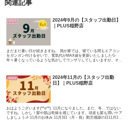
関連記事
2024年9月の【スタッフ出勤日】
NEWS
｜PLUS稲野店
まだまだ暑い日が続きますね。 我が家では、寝ている間もエアコン
をガンガン付けるせいで、電気代がMAX値を更新いたしました💦
年々暑くなっているような気がしてウンザリしてしまいますが、そん
な時は髪の毛を切ってリフレッシュ。 涼しい空間でお待ち...
2024年11月の【スタッフ出勤
NEWS
日】｜PLUS稲野店
おはようございます(*^o^*). 11月になりました。まだ、冬…ではない
ですね。しかし！髪や肌は乾燥を感じています。頭皮も髪も潤いケア
しましょう🎶 11月のお休み 11月3日（月・祝）勤労感謝の日11月23
日（土・祝）8:30～16:00...