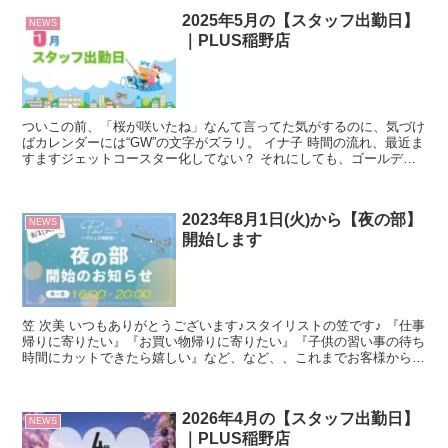
2025年5月の【スタッフ出勤日】
NEWS
｜PLUS稲野店
ついこの前、「桜が咲いたね」なんて言ってた気がするのに、気づけ
ばカレンダーには“GW”の文字がズラリ。 イナ子 時間の流れ、最近ま
すますジェットコースター化してない？ それにしても、ゴールデン
ウイークって毎年「もう半袖でしょ！」って思うのに...
2023年8月1日(火)から【夜の部】
NEWS
開始します
笠 次美 いつもありがとうございます♪スタイリストの笠です♪ 『仕事
帰りに寄りたい』『お買い物帰りに寄りたい』『子供の習い事の待ち
時間にカットできたら嬉しい』など、など、、これまでお客様からそ
のようなお声をたくさん頂きまして、ついに8月1日...
2026年4月の【スタッフ出勤日】
NEWS
｜PLUS稲野店