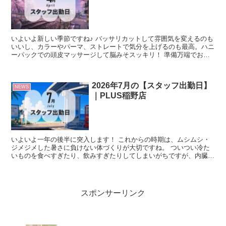
いよいよ新しい季節ですね♪ バッサリカットして雰囲気を変えるのも
いいし、カラーやパーマ、ストレートで気分を上げるのも最高。ハニ
ーパックでの頭皮マッサージして脳みそスッキリ！ 準備万端でお待
ちしています☆彡 【ちょっとお知らせ】入学シーズンと...
2026年7月の【スタッフ出勤日】
NEWS
｜PLUS稲野店
いよいよ一年の後半に突入します！ これからの時期は、ムシムシ・
ジメジメした暑さに負けない体づくりが大切ですね。 ついつい冷た
いものを食べすぎたり、飲みすぎたりしてしまいがちですが、内臓を
冷やさないように注意⚠️ でも、熱中症対策もとっても大...
スポンサーリンク